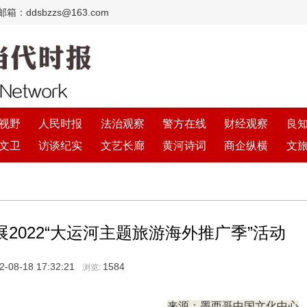
：ddsbzzs@163.com
视野
人民时报
法治观察
警方在线
财经观察
良
文卫
访谈纪实
文艺长廊
黄河诗词
商企纵横
文
2022“大运河主题旅游海外推广季”活动
2-08-18 17:32:21
1584
浏览:
来源：墨西哥中国文化中心