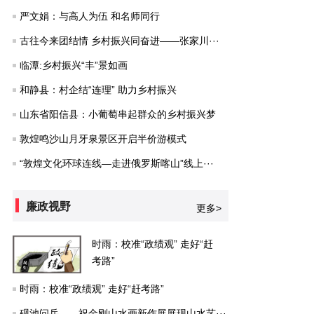
严文娟：与高人为伍 和名师同行
古往今来团结情 乡村振兴同奋进——张家川···
临潭:乡村振兴“丰”景如画
和静县：村企结“连理” 助力乡村振兴
山东省阳信县：小葡萄串起群众的乡村振兴梦
敦煌鸣沙山月牙泉景区开启半价游模式
“敦煌文化环球连线—走进俄罗斯喀山”线上···
廉政视野
更多>
时雨：校准“政绩观” 走好“赶
考路”
时雨：校准“政绩观” 走好“赶考路”
砚池问岳——祝金刚山水画新作展展现山水艺···