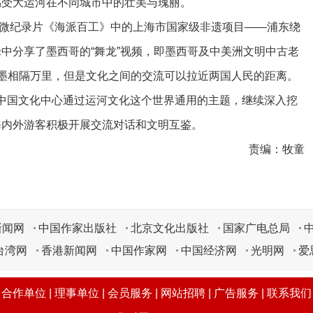
感受大运河在不同城市中的壮美与瑰丽。
纪录片《海派百工》中的上海市国家级非遗项目——浦东绕
中分享了墨西哥的“舞龙”视频，即墨西哥及中美洲文明中古老
。尽管中墨相隔万里，但是文化之间的交流可以拉近两国人民的距离。
国文化中心通过运河文化这个世界通用的主题，继续深入挖
海内外游客积极开展交流对话和文明互鉴。
责编：牧童
新闻网
中国作家出版社
北京文化出版社
国家广电总局
台湾网
香港新闻网
中国作家网
中国经济网
光明网
爱
|
合作单位
|
理事单位
|
会员服务
|
网站招聘
|
广告服务
|
联系我们