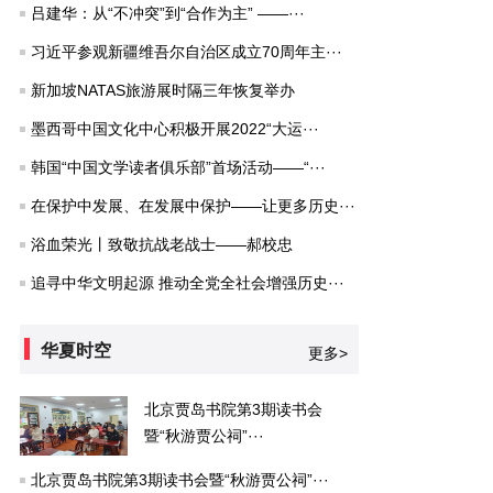
吕建华：从“不冲突”到“合作为主” ——···
习近平参观新疆维吾尔自治区成立70周年主···
新加坡NATAS旅游展时隔三年恢复举办
墨西哥中国文化中心积极开展2022“大运···
韩国“中国文学读者俱乐部”首场活动——“···
在保护中发展、在发展中保护——让更多历史···
浴血荣光丨致敬抗战老战士——郝校忠
追寻中华文明起源 推动全党全社会增强历史···
华夏时空
更多>
北京贾岛书院第3期读书会
暨“秋游贾公祠”···
北京贾岛书院第3期读书会暨“秋游贾公祠”···