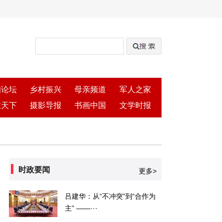
知论坛
乡村振兴
母亲频道
军人之家
旅天下
摄影导报
书画中国
文学时报
时政要闻
更多>
吕建华：从“不冲突”到“合作为
主” ——···