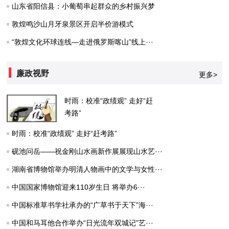
山东省阳信县：小葡萄串起群众的乡村振兴梦
敦煌鸣沙山月牙泉景区开启半价游模式
“敦煌文化环球连线—走进俄罗斯喀山”线上···
廉政视野
更多>
时雨：校准“政绩观” 走好“赶
考路”
时雨：校准“政绩观” 走好“赶考路”
砚池问岳——祝金刚山水画新作展展现山水艺···
湖南省博物馆举办明清人物画中的文学与女性···
中国国家博物馆迎来110岁生日 将举办6···
中国标准草书学社承办的“广草书于天下”海···
中国和马耳他合作举办“日光流年双城记”艺···