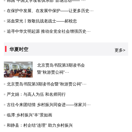
韩国“中国文学读者俱乐部”首场活动——“···
在保护中发展、在发展中保护——让更多历史···
浴血荣光丨致敬抗战老战士——郝校忠
追寻中华文明起源 推动全党全社会增强历史···
华夏时空
更多>
北京贾岛书院第3期读书会
暨“秋游贾公祠”···
北京贾岛书院第3期读书会暨“秋游贾公祠”···
严文娟：与高人为伍 和名师同行
古往今来团结情 乡村振兴同奋进——张家川···
临潭:乡村振兴“丰”景如画
和静县：村企结“连理” 助力乡村振兴