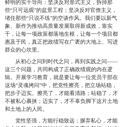
鲜明的实干导向：坚决反对形式主义，拆掉那
些“只可远观”的盆景工程；坚决反对官僚主义，
堵住那些“只说不练”的空谈作风。我们要以新气
象、新作为推动高质量发展取得新成效，靠实
干，让每一项政策都落地生根，让每一个项目都
惠及于民，真正把政绩写在广袤的大地上、写进
群众的心坎里。
从初心之问到时代之问，再到实践之问——
这三个问题，共同构成了正确政绩观的内在逻
辑。开展学习教育，就是要让每一位党员干部在
这场“灵魂拷问”中，把党性擦亮，把立场站稳，
把步子迈实。擦亮了，才能看清路；站稳了，才
不被私心裹挟；迈实了，才不辜负脚下这片土地
和土地上的人民。
党性坚强，方能行稳致远；摒弃私心，才能