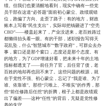
绩。但我们也要清醒地看到，现实中确有一些党
员干部在这道“必答题”面前初心蒙尘、政绩观错
位，跑偏了方向、走歪了路子：有的地方，财政
账本上写着“民生支出”，实际却把钱砸进了“空壳
CBD”——楼盖起来了，产业没进来，老百姓路过
都懒得抬头看一眼。有的干部，述职报告写得天
花乱坠，什么“智慧城市”“数字政府”，可群众去办
事，窗口还是那个窗口，态度还是那个态度。有
的地方，为了GDP增速好看，把未来十年的土地
指标都透支了——前任升了官，后任背了债，老
百姓的地却再也回不来了。这些问题的根源，就
在于党性不强、初心蒙尘，忘记了“我是谁、为了
谁、依靠谁”。那些“只唯上、不唯实”的作秀，那
些“前任修路后任挖”的折腾，根子上都是政绩观
出了偏差——这种“任性”
的背后，无疑是党性修
养的失守。