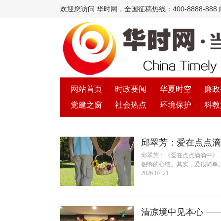
欢迎您访问 华时网，全国征稿热线：400-8888-888 邮箱
网站首页
时政要闻
华夏时空
廉政
党建之窗
社会热点
环境保护
科教
邱翠芳：爱在点点滴
邱翠芳：《爱在点点滴滴中》
捆绑的心结。其实，爱很简单。
2026-07-21
清凉