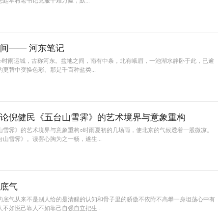
起本村老书记克服千难万险，默...
间—— 河东笔记
记○时雨运城，古称河东。盆地之间，南有中条，北有峨眉，一池湖水静卧于此，已逾
更替中变换色彩。那是千百种盐类...
论倪健民《五台山雪霁》的艺术境界与意象重构
山雪霁》的艺术境界与意象重构○时雨夏初的几场雨，使北京的气候透着一股微凉。
山雪霁》。读罢心胸为之一畅，遂生...
底气
的底气从来不是别人给的是清醒的认知和骨子里的骄傲不依附不高攀一身坦荡心中有
不如悦己靠人不如靠己自强自立把生...