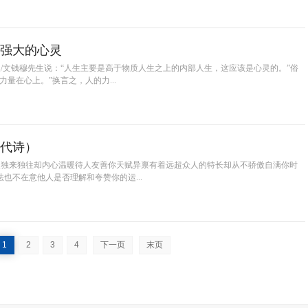
强大的心灵
/文钱穆先生说：“人生主要是高于物质人生之上的内部人生，这应该是心灵的。”俗
量在心上。”换言之，人的力...
代诗）
欢独来独往却内心温暖待人友善你天赋异禀有着远超众人的特长却从不骄傲自满你时
也不在意他人是否理解和夸赞你的运...
1
2
3
4
下一页
末页