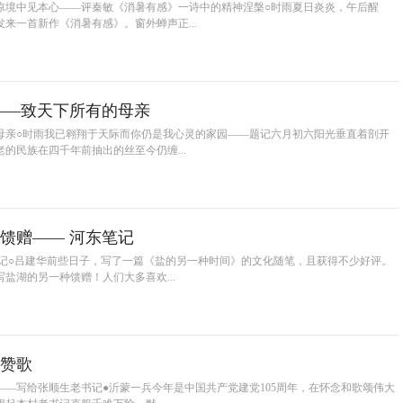
凉境中见本心——评秦敏《消暑有感》一诗中的精神涅槃○时雨夏日炎炎，午后醒
来一首新作《消暑有感》。窗外蝉声正...
——致天下所有的母亲
母亲○时雨我已翱翔于天际而你仍是我心灵的家园——题记六月初六阳光垂直着剖开
的民族在四千年前抽出的丝至今仍缠...
馈赠—— 河东笔记
笔记○吕建华前些日子，写了一篇《盐的另一种时间》的文化随笔，且获得不少好评。
盐湖的另一种馈赠！人们大多喜欢...
赞歌
—写给张顺生老书记●沂蒙一兵今年是中国共产党建党105周年，在怀念和歌颂伟大