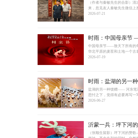
（作者与秦敏先生的合影）清
来，忽见友人秦敏先生微信上发
2026-07-21
时雨：中国母亲节 
中国母亲节——致天下所有的
华北平原的麦茬和土地一个古老
2026-07-19
时雨：盐湖的另一种
盐湖的另一种馈赠—— 河东
思忖之下，觉得有必要再写一写
2026-06-27
沂蒙一兵：坪下河的
（张顺生留影）坪下河的赞歌—