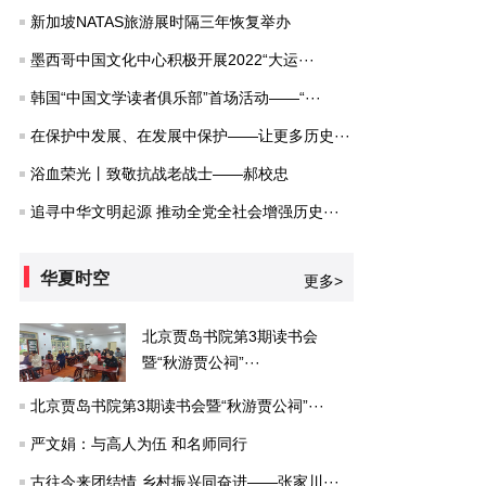
新加坡NATAS旅游展时隔三年恢复举办
墨西哥中国文化中心积极开展2022“大运···
韩国“中国文学读者俱乐部”首场活动——“···
在保护中发展、在发展中保护——让更多历史···
浴血荣光丨致敬抗战老战士——郝校忠
追寻中华文明起源 推动全党全社会增强历史···
华夏时空
更多>
北京贾岛书院第3期读书会
暨“秋游贾公祠”···
北京贾岛书院第3期读书会暨“秋游贾公祠”···
严文娟：与高人为伍 和名师同行
古往今来团结情 乡村振兴同奋进——张家川···