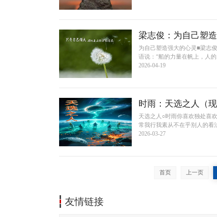
梁志俊：为自己塑造
为自己塑造强大的心灵■梁志俊
语说：“船的力量在帆上，人的力
2026-04-19
时雨：天选之人（现
天选之人○时雨你喜欢独处喜
常我行我素从不在乎别人的看法
2026-03-27
首页
上一页
友情链接