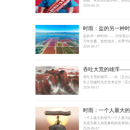
领袖、革命先烈的同时，自然想
2026-06-26
时雨：盐的另一种时
盐的另一种时间—— 河东笔
万年沧桑。悠悠池水，在季节的
2026-06-17
吞吐大荒的雄浑——
吞吐大荒的雄浑——论《五台
友人倪健民先生发来近作《五台
2026-06-11
时雨：一个人最大的
一个人最大的底气一个人最大
光成为家人风雨兼程的依靠悦人
2026-06-07