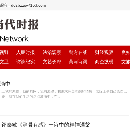
：ddsbzzs@163.com
视野
人民时报
法治观察
警方在线
财经观察
良
文卫
访谈纪实
文艺长廊
黄河诗词
商企纵横
文
滴中
……我的悲伤，我的郁闷，我的渴望，我追求完美理想的情感，实际上是自己给自己
爱，就在我们生活的点点滴滴中，在...
境中见本心 ——评秦敏《消暑有感》一诗中的精神涅槃