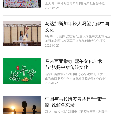
王大玮）中马两国青年4日在马来西亚普特拉贾
亚市中马友谊园举行活动，启动中马建交友谊月
2022-06-25
活动。当天，两国青年在一条写有...
马达加斯加年轻人渴望了解中国
文化
6月18日，获得“汉语桥”世界大学生中文比赛马达
加斯加赛区决赛冠军的塔那那利佛大学孔子学院
二年级学生方德雷塞纳在线展示才艺（视频截
2022-06-25
图）。第21届“汉语桥”世界大...
马来西亚举办“端午文化艺术
节”弘扬中华传统文化
新华社吉隆坡5月29日电（记者 毛鹏飞 王大玮）
由马来西亚多个华人文化社团联合举办的“端午文
化艺术节”29日在吉隆坡开幕，数百名当地民众出
2022-06-25
席活动，共迎端午。据主...
中国与马拉维签署共建“一带一
路”谅解备忘录
新华社哈拉雷3月23日电（记者张玉亮）利隆圭