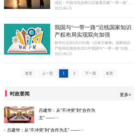
消息：中国与马拉维23日签署共建“一带一路”谅
解备忘录。 马外交部长滕博和中国驻马大使刘洪
2022-06-25
洋出席在马首都利隆圭举行的...
我国与“一带一路”沿线国家知识
产权布局实现双向加强
新华社北京6月23日电（记者王琳琳）国家知识
产权局近期发布2021年我国与“一带一路”沿线国
家专利统计简报。结果显示，我国与“一带一
2022-06-25
路”沿线国家知识产权布局实现...
首页
上一页
1
2
下一页
末页
时政要闻
更多>
吕建华：从“不冲突”到“合作为
主” ——···
吕建华：从“不冲突”到“合作为主” ——···