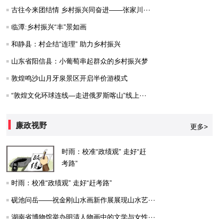
古往今来团结情 乡村振兴同奋进——张家川···
临潭:乡村振兴“丰”景如画
和静县：村企结“连理” 助力乡村振兴
山东省阳信县：小葡萄串起群众的乡村振兴梦
敦煌鸣沙山月牙泉景区开启半价游模式
“敦煌文化环球连线—走进俄罗斯喀山”线上···
廉政视野
更多>
时雨：校准“政绩观” 走好“赶
考路”
时雨：校准“政绩观” 走好“赶考路”
砚池问岳——祝金刚山水画新作展展现山水艺···
湖南省博物馆举办明清人物画中的文学与女性···