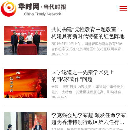
共同构建“党性教育主题教室”，
构建具有新时代特征的红色阵地
2021年5月10日上午，国都智库与新界教育战略
合作签字仪式在北京海淀区中关村互联网教育创
新中心举行，鉴于双方都拥有良好的品牌形象，
2022-07-10
具有较强的互补性和兼容性，坚...
国学论道之---先秦学术史上
的“私家著作”问题
来源： 光明日报 内容提要： 孝道是中华传统文
化的一大特色，其受重视程度之高、影响社会之
深、延续时间之久，为其他民族文化所罕见。 孝
2022-06-27
道是中华传统文化的一大特色，...
李克强会见李家超 颁发任命李家
超为香港特别行政区第六任行政
长...
5月30日，国务院总理李克强在北京中南海紫光