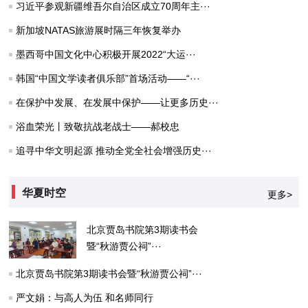
习近平参观新疆维吾尔自治区成立70周年主···
新加坡NATAS旅游展时隔三年恢复举办
墨西哥中国文化中心积极开展2022“大运···
韩国“中国文学读者俱乐部”首场活动——“···
在保护中发展、在发展中保护——让更多历史···
浴血荣光丨致敬抗战老战士——郝校忠
追寻中华文明起源 推动全党全社会增强历史···
华夏时空
更多>
北京贾岛书院第3期读书会
暨“秋游贾公祠”···
北京贾岛书院第3期读书会暨“秋游贾公祠”···
严文娟：与高人为伍 和名师同行