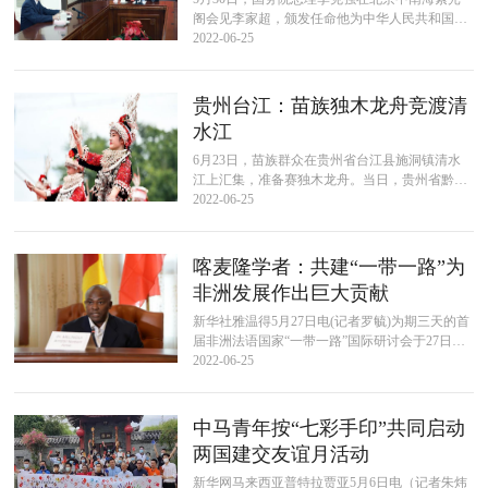
阁会见李家超，颁发任命他为中华人民共和国香
港特别行政区第六任行政长官的国务院第754号
2022-06-25
令。来源：新华社 记者 姚大伟...
贵州台江：苗族独木龙舟竞渡清
水江
6月23日，苗族群众在贵州省台江县施洞镇清水
江上汇集，准备赛独木龙舟。当日，贵州省黔东
南苗族侗族自治州台江县一年一度的苗族独木龙
2022-06-25
舟节在该县施洞镇举行。来自清水江...
喀麦隆学者：共建“一带一路”为
非洲发展作出巨大贡献
新华社雅温得5月27日电(记者罗毓)为期三天的首
届非洲法语国家“一带一路”国际研讨会于27日在
喀麦隆首都雅温得闭幕，喀多名与会学者赞赏并
2022-06-25
支持中非共建“一带一路”...
中马青年按“七彩手印”共同启动
两国建交友谊月活动
新华网马来西亚普特拉贾亚5月6日电（记者朱炜