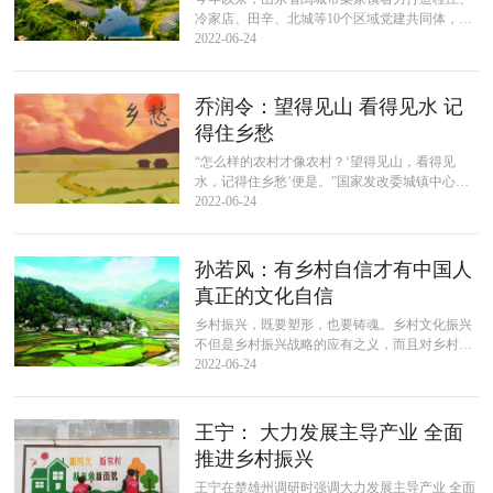
冷家店、田辛、北城等10个区域党建共同体，力
争全年实现全镇61个行政村全覆盖。坚持分类组
2022-06-24
建、联合发展，着力实施组织联合...
乔润令：望得见山 看得见水 记
得住乡愁
“怎么样的农村才像农村？‘望得见山，看得见
水，记得住乡愁’便是。”国家发改委城镇中心研
究员乔润令指出，在乡村振兴过程中，要保留乡
2022-06-24
村的肌理。实施乡村振兴战略，是解...
孙若风：有乡村自信才有中国人
真正的文化自信
乡村振兴，既要塑形，也要铸魂。乡村文化振兴
不但是乡村振兴战略的应有之义，而且对乡村产
业振兴、人才振兴、生态振兴和组织振兴具有重
2022-06-24
要引领作用。全国旅游标准化技术委员...
王宁： 大力发展主导产业 全面
推进乡村振兴
王宁在楚雄州调研时强调大力发展主导产业 全面