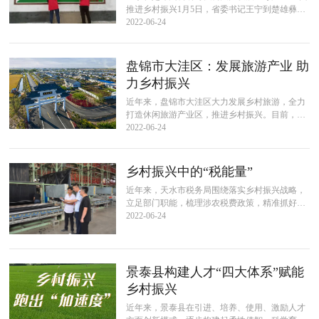
推进乡村振兴1月5日，省委书记王宁到楚雄彝族
自治州调研产业发展、乡村振兴等工作。他强
2022-06-24
调，要深入学习贯彻党的十九届六中...
盘锦市大洼区：发展旅游产业 助
力乡村振兴
近年来，盘锦市大洼区大力发展乡村旅游，全力
打造休闲旅游产业区，推进乡村振兴。目前，盘
锦市大洼区已跻身“全国休闲农业与乡村旅游示范
2022-06-24
县”“全国民宿产业发展示范区”“...
乡村振兴中的“税能量”
近年来，天水市税务局围绕落实乡村振兴战略，
立足部门职能，梳理涉农税费政策，精准抓好政
策落实，持续优化提升税费服务，因地制宜为当
2022-06-24
地乡村振兴贡献税务智慧和税收力量。...
景泰县构建人才“四大体系”赋能
乡村振兴
近年来，景泰县在引进、培养、使用、激励人才