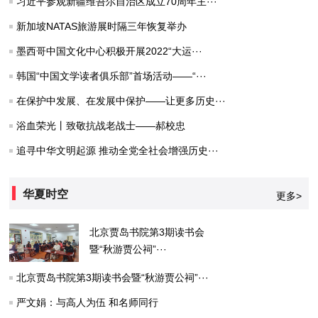
习近平参观新疆维吾尔自治区成立70周年主···
新加坡NATAS旅游展时隔三年恢复举办
墨西哥中国文化中心积极开展2022“大运···
韩国“中国文学读者俱乐部”首场活动——“···
在保护中发展、在发展中保护——让更多历史···
浴血荣光丨致敬抗战老战士——郝校忠
追寻中华文明起源 推动全党全社会增强历史···
华夏时空
更多>
北京贾岛书院第3期读书会
暨“秋游贾公祠”···
北京贾岛书院第3期读书会暨“秋游贾公祠”···
严文娟：与高人为伍 和名师同行