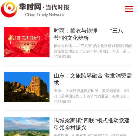
时雨：糖衣与铁锤 ——“三八
节”的文化辨析
糖衣与铁锤——“三八节”的文化辨析○时雨时间的
巨轮隆隆地走到了2026年的3月8日。今天，是全
世界最神圣、最值得骄傲的节日——“三八”国际
2026-03-08
劳动妇女节！然而，当我...
山东：文旅跨界融合 激发消费需
求
来源： 大众日报盛夏好时节，黄花渐清香。6月
21日是中国传统二十四节气的夏至，在枣庄市台
儿庄古城景区，“夏至吃面”的风俗被演绎成一场
2022-06-25
盛大的文化旅游体验，活动的主...
禹城梁家镇“四联”模式推动党建
引领乡村振兴
今年以来，山东省禹城市梁家镇着力打造桂庄、