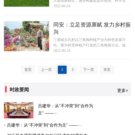
方面创新模式，逐步构建起柔性借智、科学育
才、作用发挥、诚心关爱“四大”人才体系，有效
2022-06-24
激发人才创新创业活力，为乡村振兴提...
同安：立足资源禀赋 发力乡村振
兴
汀溪镇古坑村以三角梅种植产业为特色发展方
向。图为村里种植户打造的三角梅展示点。放眼
同安：南部，高素质高颜值现代化国际化的同安
2022-06-24
湾新城逐渐崛起；中部，人文底蕴富足的...
首页
上一页
1
2
下一页
末页
时政要闻
更多>
吕建华：从“不冲突”到“合作为
主” ——···
吕建华：从“不冲突”到“合作为主” ——···