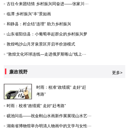
古往今来团结情 乡村振兴同奋进——张家川···
临潭:乡村振兴“丰”景如画
和静县：村企结“连理” 助力乡村振兴
山东省阳信县：小葡萄串起群众的乡村振兴梦
敦煌鸣沙山月牙泉景区开启半价游模式
“敦煌文化环球连线—走进俄罗斯喀山”线上···
廉政视野
更多>
时雨：校准“政绩观” 走好“赶
考路”
时雨：校准“政绩观” 走好“赶考路”
砚池问岳——祝金刚山水画新作展展现山水艺···
湖南省博物馆举办明清人物画中的文学与女性···