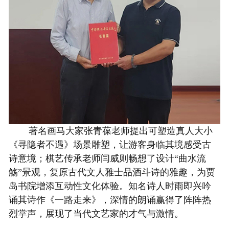
著名画马大家张青葆老师提出
可塑造
真人大小
《寻隐者不遇》场景雕塑，让游客身临其境感受古
诗意境；棋艺传承老师闫威则畅想了设计
“曲水流
觞”景观，复原古代文人雅士品酒斗诗的雅趣，为贾
岛书院
增添互动性文化体验。知名诗人时雨即兴吟
诵其诗作《一路走来》，深情的朗诵赢得了阵阵
热
烈掌声，展现了当代文艺家的才
气
与激情。