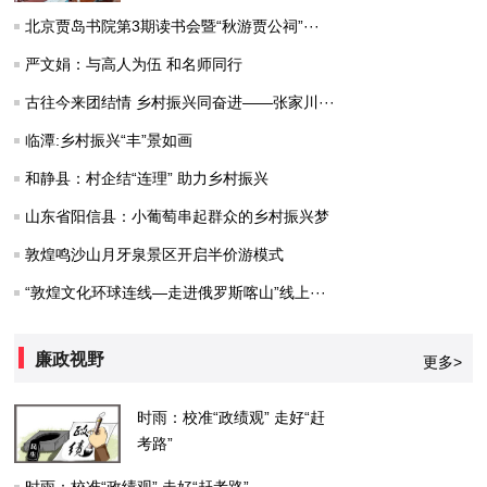
北京贾岛书院第3期读书会暨“秋游贾公祠”···
严文娟：与高人为伍 和名师同行
古往今来团结情 乡村振兴同奋进——张家川···
临潭:乡村振兴“丰”景如画
和静县：村企结“连理” 助力乡村振兴
山东省阳信县：小葡萄串起群众的乡村振兴梦
敦煌鸣沙山月牙泉景区开启半价游模式
“敦煌文化环球连线—走进俄罗斯喀山”线上···
廉政视野
更多>
时雨：校准“政绩观” 走好“赶
考路”