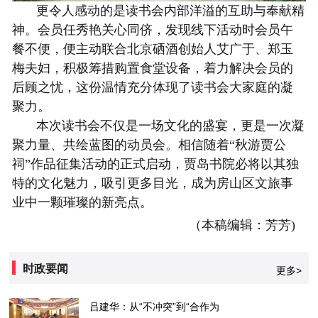
更令人感动的是读书会内部洋溢的互助与奉献精
神。会员任秀艳关心同侪，发现线下活动时会员午
餐不便，便主动联合北京硒
酒
创始人艾广于、郑玉
梅夫妇，积极筹措购置食堂设备，着力解决会员的
后顾之忧，这份温情充分体现了读书会大家庭的凝
聚力。
本次
读书
会不仅是一场文化的盛宴，更是一次凝
聚力量、共绘蓝图的动员会。
相信
随着“秋游贾公
祠”作品征集活动的正式启动，贾
岛书院
必将以其独
特的文化魅力，吸引更多目光，成为房山区文旅事
业中一颗璀璨的
新亮点
。
（本稿编辑：芳芳)
时政要闻
更多>
吕建华：从“不冲突”到“合作为