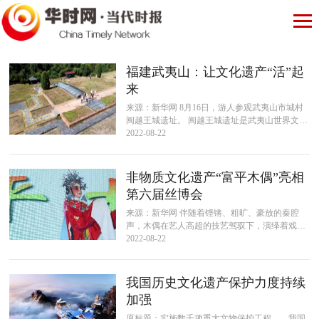
福建武夷山：让文化遗产“活”起
来
来源：新华网 8月16日，游人参观武夷山市城村
闽越王城遗址。 闽越王城遗址是武夷山世界文化
与自然遗产的重要组成部分，8月16日，福建武
2022-08-22
夷山文旅部门在这里举办活动...
非物质文化遗产“富平木偶”亮相
第六届丝博会
来源：新华网 伴随着铿锵、粗旷、豪放的秦腔
声，木偶在艺人高超的技艺驾驭下，演绎着戏曲
的唱、念、做、打的精髓，栩栩如生，美轮美
2022-08-22
奂⋯⋯在正在召开的第六届丝绸之路国际...
我国历史文化遗产保护力度持续
加强
原标题：实施数千项重大文物保护工程——我国