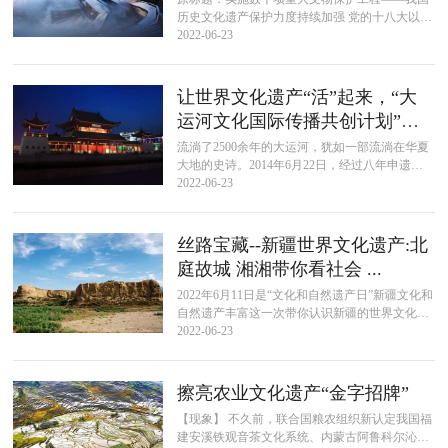
历史文化遗产保护力度持续加强 党的十八大以
来，历史文化遗产保护力度持续加强，文物保护
2022-06-23
利用与管理水平不断提升。 ——资源...
让世界文化遗产“活”起来，“大
运河文化国际传播共创计划”推
出
流淌了2500余年的大运河，犹如一部流淌在华夏
大地的史诗。2014年6月22日，经过八年申遗
路，第38届世界遗产委员会会议同意将中国大运
2022-06-23
河列入《世界遗产名录》，...
丝路宝藏--新疆世界文化遗产:北
庭故城 湘湘带你看社会 ...
2022年6月11日是“文化和自然遗产日”新疆文化和
自然遗产丰富这一次带你认识新疆的世界文化遗
产 新疆的世界文化遗产有两项，一是1987年随长
2022-06-23
城列入的“新疆长城...
擦亮农业文化遗产“金字招牌”
【现象】 不久前，联合国粮农组织新认定我国福
建安溪铁观音茶文化系统、内蒙古阿鲁科尔沁草