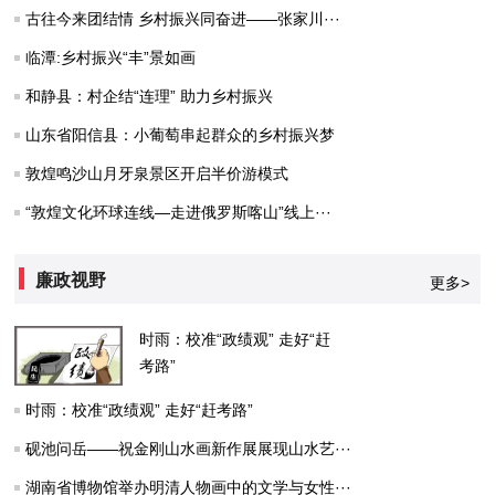
古往今来团结情 乡村振兴同奋进——张家川···
临潭:乡村振兴“丰”景如画
和静县：村企结“连理” 助力乡村振兴
山东省阳信县：小葡萄串起群众的乡村振兴梦
敦煌鸣沙山月牙泉景区开启半价游模式
“敦煌文化环球连线—走进俄罗斯喀山”线上···
廉政视野
更多>
时雨：校准“政绩观” 走好“赶
考路”
时雨：校准“政绩观” 走好“赶考路”
砚池问岳——祝金刚山水画新作展展现山水艺···
湖南省博物馆举办明清人物画中的文学与女性···