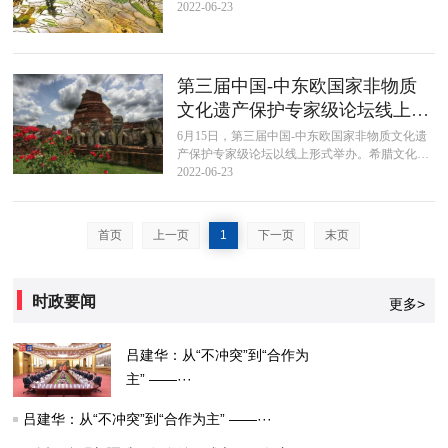
原游牧系统和河北涉县旱作石堰梯田系统为全球
2022-06-23
重要农业文化遗产。至此，我国全球...
第三届中国-中东欧国家非物质
文化遗产保护专家级论坛线上举
办
6月15日，第三届中国-中东欧国家非物质文化遗
产保护专家级论坛以线上形式举办。希腊文化和
体育部部长莉娜·门佐尼、希腊外交部副部长科斯
2022-06-23
塔斯·弗拉戈雅尼斯、中国驻希...
首页
上一页
1
下一页
末页
时政要闻
更多>
吕建华：从“不冲突”到“合作为
主” ——···
吕建华：从“不冲突”到“合作为主” ——···