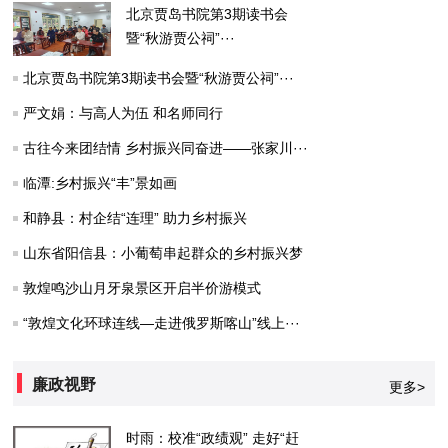
北京贾岛书院第3期读书会
暨“秋游贾公祠”···
北京贾岛书院第3期读书会暨“秋游贾公祠”···
严文娟：与高人为伍 和名师同行
古往今来团结情 乡村振兴同奋进——张家川···
临潭:乡村振兴“丰”景如画
和静县：村企结“连理” 助力乡村振兴
山东省阳信县：小葡萄串起群众的乡村振兴梦
敦煌鸣沙山月牙泉景区开启半价游模式
“敦煌文化环球连线—走进俄罗斯喀山”线上···
廉政视野
更多>
时雨：校准“政绩观” 走好“赶