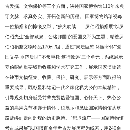
古发掘、文物保护等三个方面，讲述国家博物馆110年来典
守文脉、求真务实、开拓创新的历程。 国家博物馆珍视每
一位捐赠者的慷慨义举，“薪火赓续——罗伯昭捐赠展”以罗
伯昭先生“全部藏泉，公诸邦国”的爱国义举为主题，精选罗
伯昭捐赠文物珍品170件/组，通过“泉坛巨擘 沐园寄怀”“爱
国义举 垂范后世”“不负重托 笃行致远”三个单元，系统展示
罗伯昭的重要钱币收藏和学术研究工作，展示国家博物馆
在钱币文物征集、收藏、保护、研究、展示等方面取得的
重要成果，既彰显和铭记一代名家化私为公的奉献精神，
引导观众切身感受前辈先贤热爱祖国、心怀天下、热心公
益的高风亮节和赤子情怀，也展示和见证国家博物馆从筚
路蓝缕到走向辉煌的历史脉搏。 “积厚流广——国家博物馆
考古成果展”以国博百余年考古发展历程为线索，用240余