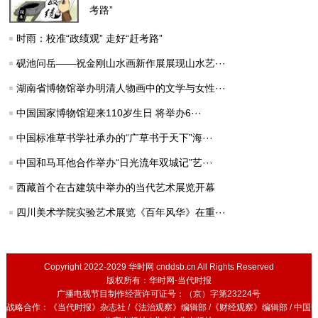
考路”
时雨：校准“政绩观” 走好“赶考路”
砚池问岳——祝金刚山水画新作展展现山水艺···
湖南省博物馆举办明清人物画中的文学与女性···
中国国家博物馆迎来110岁生日 将举办6···
中国标准草书学社承办的“广草书于天下”海···
中国和马耳他合作举办“日光流年双城记”艺···
西藏首个在古建筑中举办的当代艺术展览开幕
四川美术学院实验艺术展览《百年风华》在重···
Copyright 2022-2029 华时网 cnddsb.cn All Rights Reserved
版权所有：华时网-当代时报
广播电视节目制作经营许可证号：（京）字第23224号
战略合作：《当代时报》杂志社 /《法治观察》编辑部 /《财经观察》编辑部 / 中国