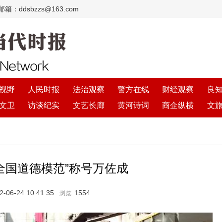
：ddsbzzs@163.com
视野
人民时报
法治观察
警方在线
财经观察
良
文卫
访谈纪实
文艺长廊
黄河诗词
商企纵横
文
全国道德模范”称号万佐成
2-06-24 10:41:35
1554
浏览: