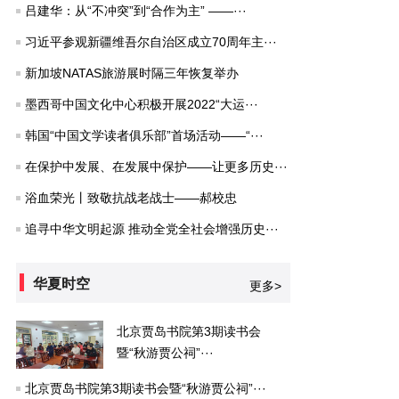
吕建华：从“不冲突”到“合作为主” ——···
习近平参观新疆维吾尔自治区成立70周年主···
新加坡NATAS旅游展时隔三年恢复举办
墨西哥中国文化中心积极开展2022“大运···
韩国“中国文学读者俱乐部”首场活动——“···
在保护中发展、在发展中保护——让更多历史···
浴血荣光丨致敬抗战老战士——郝校忠
追寻中华文明起源 推动全党全社会增强历史···
华夏时空
更多>
北京贾岛书院第3期读书会
暨“秋游贾公祠”···
北京贾岛书院第3期读书会暨“秋游贾公祠”···