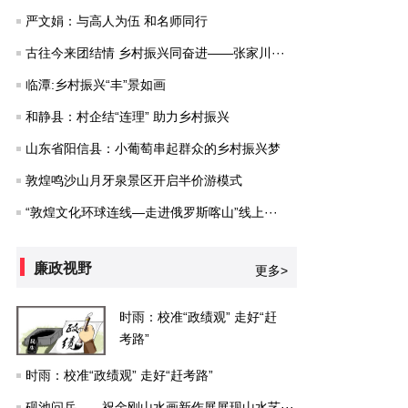
严文娟：与高人为伍 和名师同行
古往今来团结情 乡村振兴同奋进——张家川···
临潭:乡村振兴“丰”景如画
和静县：村企结“连理” 助力乡村振兴
山东省阳信县：小葡萄串起群众的乡村振兴梦
敦煌鸣沙山月牙泉景区开启半价游模式
“敦煌文化环球连线—走进俄罗斯喀山”线上···
廉政视野
更多>
时雨：校准“政绩观” 走好“赶
考路”
时雨：校准“政绩观” 走好“赶考路”
砚池问岳——祝金刚山水画新作展展现山水艺···