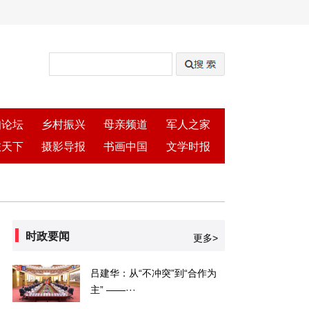
知论坛
乡村振兴
母亲频道
军人之家
旅天下
摄影导报
书画中国
文学时报
时政要闻
更多>
吕建华：从“不冲突”到“合作为
主” ——···