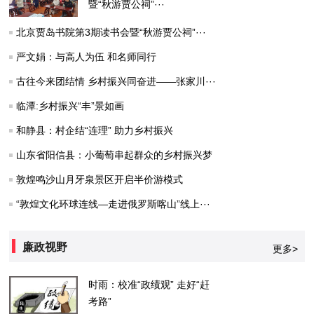
暨“秋游贾公祠”···
北京贾岛书院第3期读书会暨“秋游贾公祠”···
严文娟：与高人为伍 和名师同行
古往今来团结情 乡村振兴同奋进——张家川···
临潭:乡村振兴“丰”景如画
和静县：村企结“连理” 助力乡村振兴
山东省阳信县：小葡萄串起群众的乡村振兴梦
敦煌鸣沙山月牙泉景区开启半价游模式
“敦煌文化环球连线—走进俄罗斯喀山”线上···
廉政视野
更多>
时雨：校准“政绩观” 走好“赶
考路”