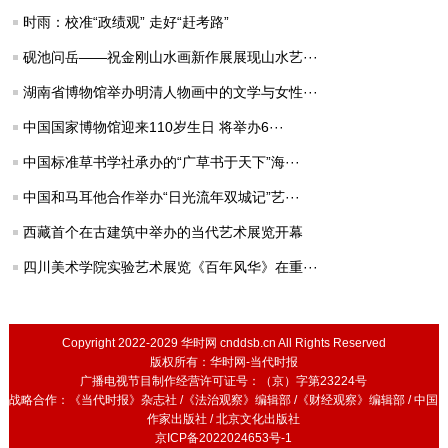
时雨：校准“政绩观” 走好“赶考路”
砚池问岳——祝金刚山水画新作展展现山水艺···
湖南省博物馆举办明清人物画中的文学与女性···
中国国家博物馆迎来110岁生日 将举办6···
中国标准草书学社承办的“广草书于天下”海···
中国和马耳他合作举办“日光流年双城记”艺···
西藏首个在古建筑中举办的当代艺术展览开幕
四川美术学院实验艺术展览《百年风华》在重···
Copyright 2022-2029 华时网 cnddsb.cn All Rights Reserved
版权所有：华时网-当代时报
广播电视节目制作经营许可证号：（京）字第23224号
战略合作：《当代时报》杂志社 /《法治观察》编辑部 /《财经观察》编辑部 / 中国
作家出版社 / 北京文化出版社
京ICP备2022024653号-1