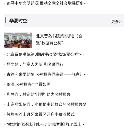
追寻中华文明起源 推动全党全社会增强历史···
华夏时空
更多>
北京贾岛书院第3期读书会
暨“秋游贾公祠”···
北京贾岛书院第3期读书会暨“秋游贾公祠”···
严文娟：与高人为伍 和名师同行
古往今来团结情 乡村振兴同奋进——张家川···
临潭:乡村振兴“丰”景如画
和静县：村企结“连理” 助力乡村振兴
山东省阳信县：小葡萄串起群众的乡村振兴梦
敦煌鸣沙山月牙泉景区开启半价游模式
“敦煌文化环球连线—走进俄罗斯喀山”线上···