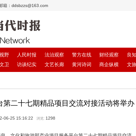
：ddsbzzs@163.com
视野
人民时报
法治观察
警方在线
财经观察
良
文卫
访谈纪实
文艺长廊
黄河诗词
商企纵横
文
台第二十七期精品项目交流对接活动将举办
2-06-25 15:16:22
1298
浏览:
，文化和旅游部产业项目服务平台第二十七期精品项目交流