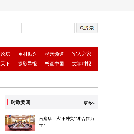
知论坛
乡村振兴
母亲频道
军人之家
旅天下
摄影导报
书画中国
文学时报
时政要闻
更多>
吕建华：从“不冲突”到“合作为
主” ——···