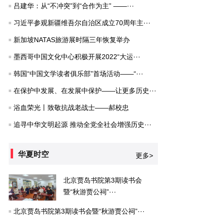
吕建华：从“不冲突”到“合作为主” ——···
习近平参观新疆维吾尔自治区成立70周年主···
新加坡NATAS旅游展时隔三年恢复举办
墨西哥中国文化中心积极开展2022“大运···
韩国“中国文学读者俱乐部”首场活动——“···
在保护中发展、在发展中保护——让更多历史···
浴血荣光丨致敬抗战老战士——郝校忠
追寻中华文明起源 推动全党全社会增强历史···
华夏时空
更多>
北京贾岛书院第3期读书会
暨“秋游贾公祠”···
北京贾岛书院第3期读书会暨“秋游贾公祠”···