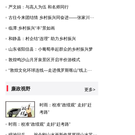
严文娟：与高人为伍 和名师同行
古往今来团结情 乡村振兴同奋进——张家川···
临潭:乡村振兴“丰”景如画
和静县：村企结“连理” 助力乡村振兴
山东省阳信县：小葡萄串起群众的乡村振兴梦
敦煌鸣沙山月牙泉景区开启半价游模式
“敦煌文化环球连线—走进俄罗斯喀山”线上···
廉政视野
更多>
时雨：校准“政绩观” 走好“赶
考路”
时雨：校准“政绩观” 走好“赶考路”
砚池问岳——祝金刚山水画新作展展现山水艺···