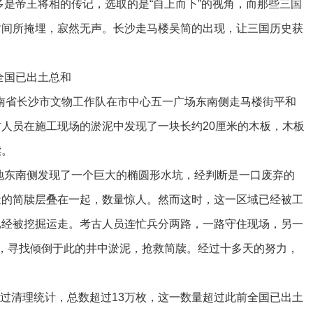
帝王将相的传记，选取的是“自上而下”的视角，而那些三国
时间所掩埋，寂然无声。长沙走马楼吴简的出现，让三国历史获
国已出土总和
南省长沙市文物工作队在市中心五一广场东南侧走马楼街平和
人员在施工现场的淤泥中发现了一块长约20厘米的木板，木板
牍。
东南侧发现了一个巨大的椭圆形水坑，经判断是一口废弃的
量的简牍层叠在一起，数量惊人。然而这时，这一区域已经被工
已经被挖掘运走。考古人员连忙兵分两路，一路守住现场，另一
，寻找倾倒于此的井中淤泥，抢救简牍。经过十多天的努力，
过清理统计，总数超过13万枚，这一数量超过此前全国已出土