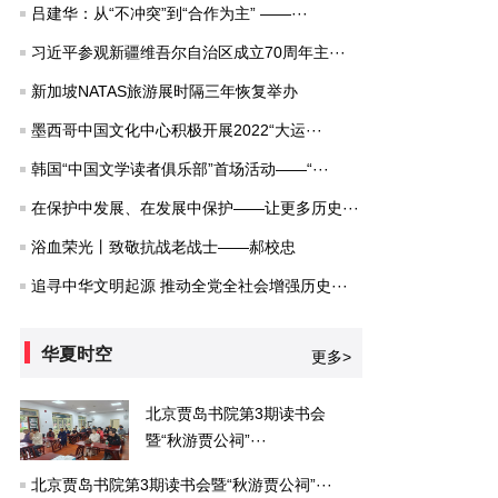
吕建华：从“不冲突”到“合作为主” ——···
习近平参观新疆维吾尔自治区成立70周年主···
新加坡NATAS旅游展时隔三年恢复举办
墨西哥中国文化中心积极开展2022“大运···
韩国“中国文学读者俱乐部”首场活动——“···
在保护中发展、在发展中保护——让更多历史···
浴血荣光丨致敬抗战老战士——郝校忠
追寻中华文明起源 推动全党全社会增强历史···
华夏时空
更多>
北京贾岛书院第3期读书会
暨“秋游贾公祠”···
北京贾岛书院第3期读书会暨“秋游贾公祠”···