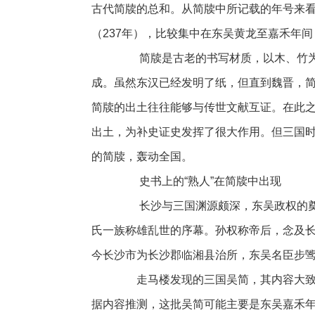
古代简牍的总和。从简牍中所记载的年号来看
（237年），比较集中在东吴黄龙至嘉禾年
简牍是古老的书写材质，以木、竹为
成。虽然东汉已经发明了纸，但直到魏晋，
简牍的出土往往能够与传世文献互证。在此
出土，为补史证史发挥了很大作用。但三国
的简牍，轰动全国。
史书上的“熟人”在简牍中出现
长沙与三国渊源颇深，东吴政权的奠
氏一族称雄乱世的序幕。孙权称帝后，念及
今长沙市为长沙郡临湘县治所，东吴名臣步
走马楼发现的三国吴简，其内容大致包
据内容推测，这批吴简可能主要是东吴嘉禾