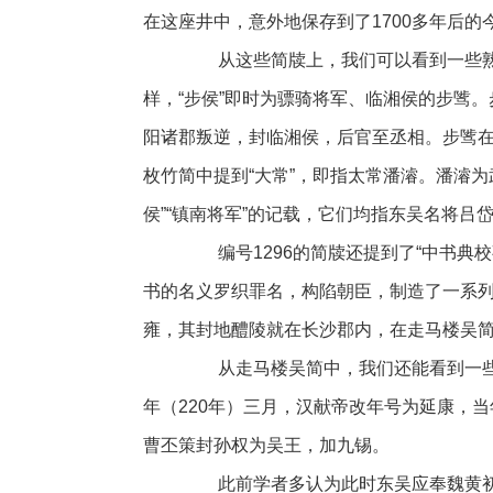
在这座井中，意外地保存到了1700多年后的
从这些简牍上，我们可以看到一些熟悉的三
样，“步侯”即时为骠骑将军、临湘侯的步骘
阳诸郡叛逆，封临湘侯，后官至丞相。步骘
枚竹简中提到“大常”，即指太常潘濬。潘濬为
侯”“镇南将军”的记载，它们均指东吴名将
编号1296的简牍还提到了“中书典校
书的名义罗织罪名，构陷朝臣，制造了一系
雍，其封地醴陵就在长沙郡内，在走马楼吴
从走马楼吴简中，我们还能看到一些
年（220年）三月，汉献帝改年号为延康，
曹丕策封孙权为吴王，加九锡。
此前学者多认为此时东吴应奉魏黄初