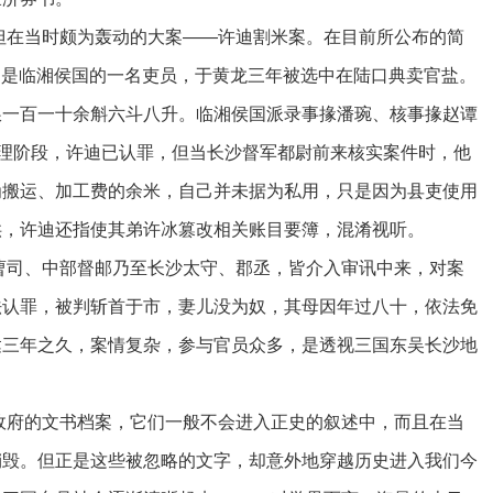
在当时颇为轰动的大案——许迪割米案。在目前所公布的简
迪是临湘侯国的一名吏员，于黄龙三年被选中在陆口典卖官盐。
粮一百一十余斛六斗八升。临湘侯国派录事掾潘琬、核事掾赵谭
审理阶段，许迪已认罪，但当长沙督军都尉前来核实案件时，他
为搬运、加工费的余米，自己并未据为私用，只是因为县吏使用
供，许迪还指使其弟许冰篡改相关账目要簿，混淆视听。
司、中部督邮乃至长沙太守、郡丞，皆介入审讯中来，对案
法认罪，被判斩首于市，妻儿没为奴，其母因年过八十，依法免
达三年之久，案情复杂，参与官员众多，是透视三国东吴长沙地
。
府的文书档案，它们一般不会进入正史的叙述中，而且在当
销毁。但正是这些被忽略的文字，却意外地穿越历史进入我们今