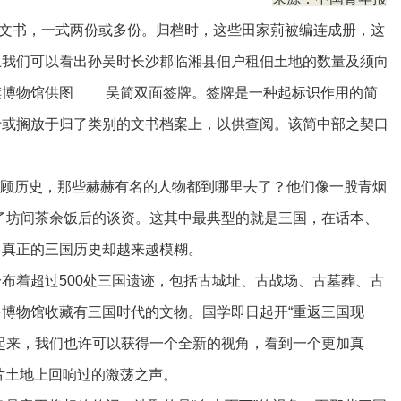
书，一式两份或多份。归档时，这些田家莂被编连成册，这
上我们可以看出孙吴时长沙郡临湘县佃户租佃土地的数量及须向
牍博物馆供图 吴简双面签牌。签牌是一种起标识作用的简
于或搁放于归了类别的文书档案上，以供查阅。该简中部之契口
顾历史，那些赫赫有名的人物都到哪里去了？他们像一股青烟
了坊间茶余饭后的谈资。这其中最典型的就是三国，在话本、
，真正的三国历史却越来越模糊。
着超过500处三国遗迹，包括古城址、古战场、古墓葬、古
博物馆收藏有三国时代的文物。国学即日起开“重返三国现
起来，我们也许可以获得一个全新的视角，看到一个更加真
这片土地上回响过的激荡之声。