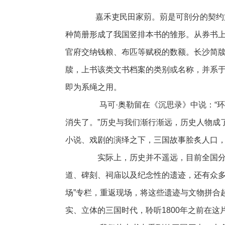
嘉禾吏民田家莂。莂是可剖分的契约文
种简册形成了我国竖排本书的雏形。从券书
官府交纳钱粮、布匹等赋税的数额。长沙简
牍，上书该类文书档案的类别或名称，并系
即为系绳之用。
马可·奥勒留在《沉思录》中说：“环
消失了。”历史与我们渐行渐远，历史人物成
小说、戏剧的演绎之下，三国故事脍炙人口
实际上，历史并不遥远，目前全国分布
道、碑刻、祠庙以及纪念性的遗迹，还有众多
场”专栏，重返现场，将这些遗迹与文物拼合
实、立体的三国时代，聆听1800年之前在