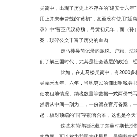
吴简中，出现了历史上不存在的“建安廿六年”
用上并未奉曹魏的“黄初”，甚至没有使用“延
录》中“曹丕代汉称魏，号黄初元年，而（
案，琐碎公文丰富了历史的血肉
走马楼吴简记录的赋税、户籍、法律
们了解三国时代，尤其是社会基层的政治、
比如，在走马楼吴简中，有2000多枚形
吴嘉禾五年、六年，当地吏民的佃田租税券书，
佃农租地情况、纳税数量等数据一式两份书写，
然后从中间一剖为二，一份留在官府备案，
起，核对顶端的“同”字能否合准，这也是今天
这些木简详细记载了东吴时期长沙郡
的数额，可以称为我国古代最早、最完整的