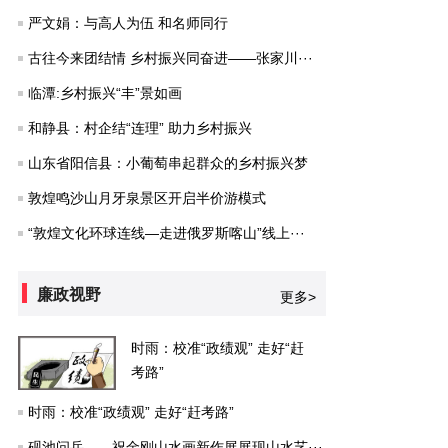
严文娟：与高人为伍 和名师同行
古往今来团结情 乡村振兴同奋进——张家川···
临潭:乡村振兴“丰”景如画
和静县：村企结“连理” 助力乡村振兴
山东省阳信县：小葡萄串起群众的乡村振兴梦
敦煌鸣沙山月牙泉景区开启半价游模式
“敦煌文化环球连线—走进俄罗斯喀山”线上···
廉政视野
更多>
时雨：校准“政绩观” 走好“赶
考路”
时雨：校准“政绩观” 走好“赶考路”
砚池问岳——祝金刚山水画新作展展现山水艺···