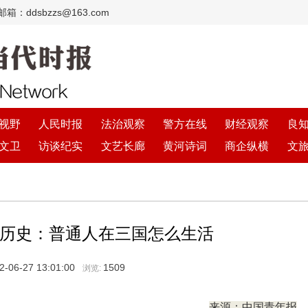
：ddsbzzs@163.com
视野
人民时报
法治观察
警方在线
财经观察
良
文卫
访谈纪实
文艺长廊
黄河诗词
商企纵横
文
历史：普通人在三国怎么生活
2-06-27 13:01:00
1509
浏览:
来源：中国青年报