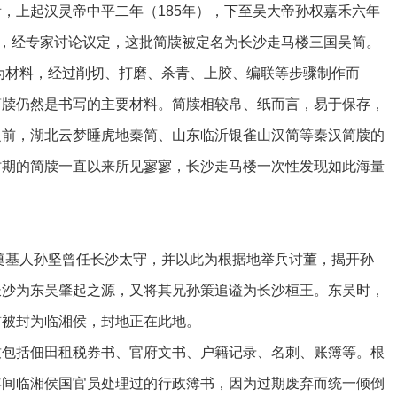
，上起汉灵帝中平二年（185年），下至吴大帝孙权嘉禾六年
间，经专家讨论议定，这批简牍被定名为长沙走马楼三国吴简。
材料，经过削切、打磨、杀青、上胶、编联等步骤制作而
简牍仍然是书写的主要材料。简牍相较帛、纸而言，易于保存，
之前，湖北云梦睡虎地秦简、山东临沂银雀山汉简等秦汉简牍的
时期的简牍一直以来所见寥寥，长沙走马楼一次性发现如此海量
基人孙坚曾任长沙太守，并以此为根据地举兵讨董，揭开孙
长沙为东吴肇起之源，又将其兄孙策追谥为长沙桓王。东吴时，
骘被封为临湘侯，封地正在此地。
括佃田租税券书、官府文书、户籍记录、名刺、账簿等。根
年间临湘侯国官员处理过的行政簿书，因为过期废弃而统一倾倒