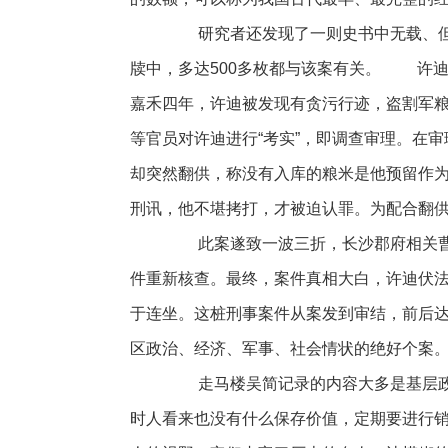
研究者还发现了一则史书中无载、但
牍中，多达500多枚都与该案有关。 许
嘉禾四年，许迪被发现有贪污行迹，盗割军
等官员对许迪进行“考实”，即调查审理。在
却突然翻供，称没有入库的粮米是他预留作
刑讯，他不堪拷打，才被迫认罪。为配合翻
此案遂致一波三折，长沙郡府相关曹
件重新核查。最终，案件真相大白，许迪伏
于连坐。这桩刑事案件从案发到审结，前后
区政治、经济、军事、社会情状的绝好个案
走马楼吴简记录的内容大多是基层政
时人看来也没有什么保存价值，定期要进行