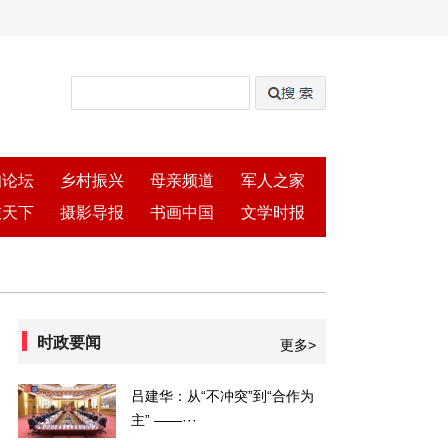
知论坛
乡村振兴
母亲频道
军人之家
旅天下
摄影导报
书画中国
文学时报
时政要闻
更多>
吕建华：从“不冲突”到“合作为
主” ——···