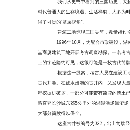
我们从史书中看到的三国历史，大多是
时代普通人的生存境遇、生活样貌，大多为
得了可贵的“基层视角”。
建筑工地惊现三国吴简，数量超过全
1996年10月，为配合市政建设，湖
堂商厦建筑工地开展考古调查勘探。一名考古
上的字迹隐约可见，这很可能是一枚古代简
根据这一线索，考古人员在建设工地
古代井窖。在被水浸泡的古井内，又发现大
程挖掘机破坏，一部分可能带有简牍的渣土
路直奔长沙城东郊5公里外的湘湖渔场卸渣场
大部分简牍得以保全。
这座古井被编号为J22，出土简牍经