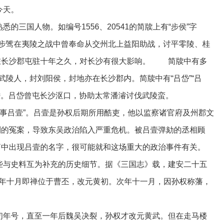
今天。
国人物。如编号1556、20541的简牍上有“步侯”字
。步骘在夷陵之战中曾奉命从交州北上益阳助战，讨平零陵、桂
在长沙郡屯驻十年之久，对长沙有很大影响。 简牍中有多
武陵人，封刘阳侯，封地亦在长沙郡内。简牍中有“吕岱”“吕
吕岱。吕岱曾屯长沙沤口，协助太常潘濬讨伐武陵蛮。
事吕壹”。吕壹是孙权后期所用酷吏，他以监察诸官府及州郡文
列的冤案，导致东吴政治陷入严重危机。被吕壹弹劾的丞相顾
简中出现吕壹的名字，很可能就和这场重大的政治事件有关。
与史料互为补充的历史细节。据《三国志》载，建安二十五
当年十月即禅位于曹丕，改元黄初。次年十一月，因孙权称藩，
年号，直至一年后魏吴决裂，孙权才改元黄武。但在走马楼