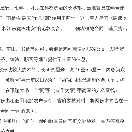
“建安廿七年”，可见在孙权统治的长沙郡，当地官员在年号使
康”，而是将“建安”年号顺延使用了两年。这与唐人所著《建康实
孙）权江东犹称建安”的记载吻合。 佃农租地合同、基层贪污
、屯田、书信等内容，看似是鸡毛蒜皮的琐碎公文，却为我
经济、律法、职官等细节提供了丰富的信息。
状较大的木简，长50余厘米，宽2.6至5.5厘米，内容为东
被称为“嘉禾吏民田家莂”。“莂”如同现代常用的两联单，将
在顶端大书一个“同”字（或作为“同”字简写的几条直线），
一份由租佃田地的农户保存。官府要核对时，将两份木简合在一
“合同”一词的来历。
临湘县佃户租佃土地的数量及向官府交纳钱粮、布匹等赋税
经济券书。