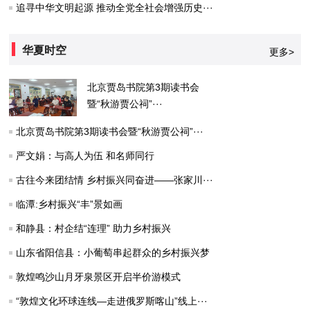
追寻中华文明起源 推动全党全社会增强历史···
华夏时空
更多>
北京贾岛书院第3期读书会
暨“秋游贾公祠”···
北京贾岛书院第3期读书会暨“秋游贾公祠”···
严文娟：与高人为伍 和名师同行
古往今来团结情 乡村振兴同奋进——张家川···
临潭:乡村振兴“丰”景如画
和静县：村企结“连理” 助力乡村振兴
山东省阳信县：小葡萄串起群众的乡村振兴梦
敦煌鸣沙山月牙泉景区开启半价游模式
“敦煌文化环球连线—走进俄罗斯喀山”线上···