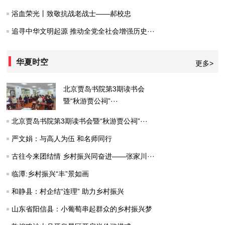
浴血荣光丨致敬抗战老战士——郝校忠
追寻中华文明起源 推动全党全社会增强历史···
华夏时空
更多>
北京贾岛书院第3期读书会
暨“秋游贾公祠”···
北京贾岛书院第3期读书会暨“秋游贾公祠”···
严文娟：与高人为伍 和名师同行
古往今来团结情 乡村振兴同奋进——张家川···
临潭:乡村振兴“丰”景如画
和静县：村企结“连理” 助力乡村振兴
山东省阳信县：小葡萄串起群众的乡村振兴梦