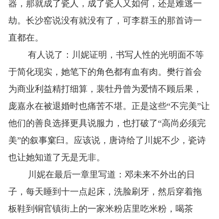
器，那就成了瓷人，成了瓷人又如何，还是难逃一
劫。长沙窑说没有就没有了，可李群玉的那首诗一
直都在。
有人说了：川妮证明，书写人性的光明面不等
于简化现实，她笔下的角色都有血有肉。樊行首会
为商业利益精打细算，裴牡丹曾为爱情不顾后果，
庞嘉永在被退婚时也痛苦不堪。正是这些“不完美”让
他们的善良选择更具说服力，也打破了“高尚必须完
美”的叙事窠臼。应该说，唐诗给了川妮不少，瓷诗
也让她知道了无是无非。
川妮在最后一章里写道：邓未来不外出的日
子，每天睡到十一点起床，洗脸刷牙，然后穿着拖
板鞋到铜官镇街上的一家米粉店里吃米粉，喝茶