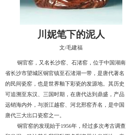
川妮笔下的泥人
文/毛建福
铜官窑，又名长沙窑、石渚窑，位于中国湖南
省长沙市望城区铜官镇至石渚湖一带，是唐代著名
的民间瓷窑，也是世界釉下彩瓷的发源地。其历史
可追溯至东汉、三国时期，在唐代达到鼎盛，产品
远销海内外，与浙江越窑、河北邢窑齐名，是中国
唐代三大出口瓷窑之一。
铜官窑的发现始于
1956
年，经过多次考古调查