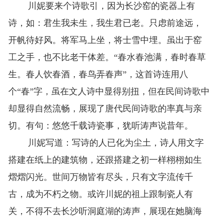
川妮要来个诗歌引，因为长沙窑的瓷器上有
诗，如：君生我未生，我生君已老。只虑前途远，
开帆待好风。将军马上坐，将士雪中埋。虽出于窑
工之手，也不比老干体差。“春水春池满，春时春草
生。春人饮春酒，春鸟弄春声”，这首诗连用八
个“春”字，虽在文人诗中显得别扭，但在民间诗歌中
却显得自然流畅，展现了唐代民间诗歌的率真与亲
切。有句：悠悠千载诗瓷事，犹听涛声说昔年。
川妮写道：写诗的人已化为尘土，诗人用文字
搭建在纸上的建筑物，还跟搭建之初一样栩栩如生
熠熠闪光。世间万物皆有尽头，只有文字流传千
古，成为不朽之物。或许川妮的祖上跟制瓷人有
关，不得不去长沙听洞庭湖的涛声，展现在她脑海