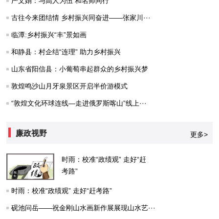
严文娟：与高人为伍 和名师同行
古往今来团结情 乡村振兴同奋进——张家川···
临潭:乡村振兴“丰”景如画
和静县：村企结“连理” 助力乡村振兴
山东省阳信县：小葡萄串起群众的乡村振兴梦
敦煌鸣沙山月牙泉景区开启半价游模式
“敦煌文化环球连线—走进俄罗斯喀山”线上···
廉政视野
更多>
时雨：校准“政绩观” 走好“赶
考路”
时雨：校准“政绩观” 走好“赶考路”
砚池问岳——祝金刚山水画新作展展现山水艺···