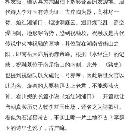
和发掘，确认其为我国釉下多彩瓷器的发源地。唐
代诗人李群玉有诗为证：古岸陶为器，高林尽一
焚。焰红湘浦口，烟浊洞庭云。迥野煤飞乱，遥空
爆响闻。地形穿凿势，恐到祝融坟。祝融坟是古代
传说中火神祝融的墓地，其位置在湖南省衡山之
阳，即南岳大庙后的赤帝峰。根据《水经注》的记
载，祝融墓位于南岳衡山的南侧。此外，《路史》
也提到祝融氏以火施化，号赤帝，因此后世火官以
此为名。烧窑的人要祭拜太上老君，不能亵渎火
神。看川妮的长篇小说《焰红湘浦口》，开篇就让
唐朝真实历史人物李群玉出场，还名之为诗歌引。
看似为石渚窑考古，事实上哪一片土地不古？李群
玉的诗里也说了，古岸嘛。